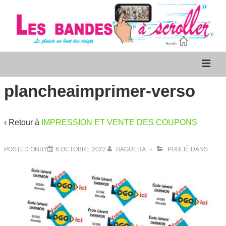
↓
passer
au
contenu
Les bandes à scroller
Main
M
principal
Navigation
plancheaimprimer-verso
‹ Retour à
IMPRESSION ET VENTE DES COUPONS
POSTED ONBY
6 OCTOBRE 2022
BAGUERA
PUBLIÉ DANS