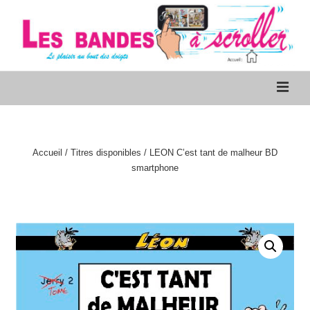
↓
passer
au
contenu
Les bandes à scroller
Main
M
principal
Navigation
Accueil
/
Titres disponibles
/ LEON C’est tant de malheur BD
smartphone