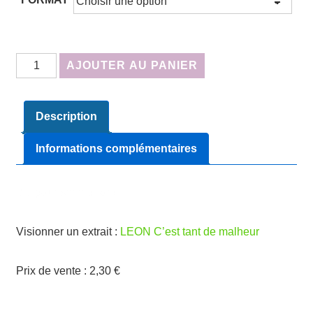
quantité
AJOUTER AU PANIER
de
LEON
Description
C'est
tant
Informations complémentaires
de
malheur
BD pour smartphone
BD
smartphone
Visionner un extrait :
LEON C’est tant de malheur
Prix de vente : 2,30 €